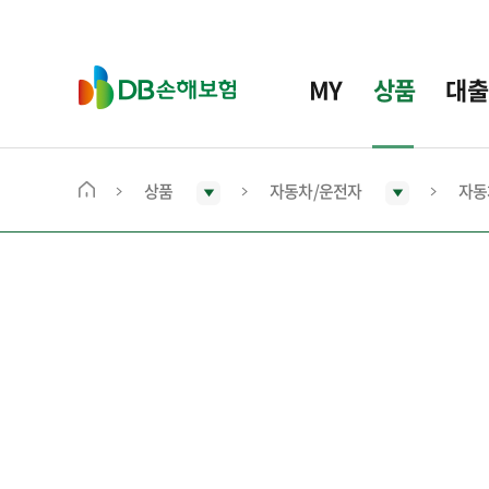
주
요
메
D
MY
상품
대출
뉴
B
손
해
보
상품
자동차/운전자
자동
메
험
인
화
면
으
로
이
동