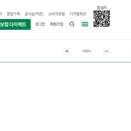
앱 설치
직
영업가족
공시실(약관)
소비자포털
디지털제안
로그인
회원가입
통
사
합
이
검
트
현
100%
색
맵
본
본
재
문
문
본
확
축
문
대
소
크
기