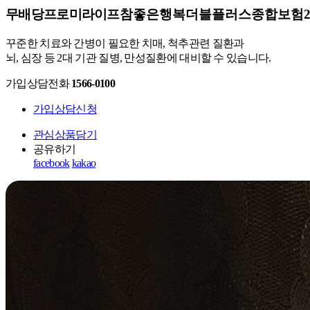
무배당프로미라이프
참좋은행복더블플러스종합보험260
꾸준한 치료와 간병이 필요한 치매, 척추관련 질환과
뇌, 심장 등 2대 기관 질병, 만성질환에 대비할 수 있습니다.
가입상담전화
1566-0100
가입상담신청
관심상품담기
공유하기
facebook
kakao