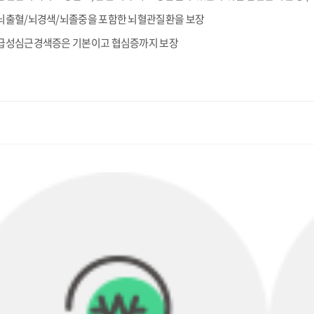
뇌출혈/뇌경색/뇌졸중을 포함한 뇌혈관질환을 보장
급성심근경색증은 기본이고 협심증까지 보장