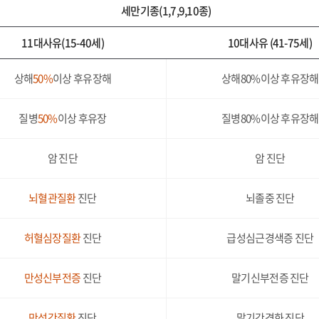
세만기종(1,7,9,10종)
11대사유(15-40세)
10대사유 (41-75세)
상해
50%
이상 후유장해
상해80%이상 후유장해
질병
50%
이상 후유장
질병80%이상 후유장해
암 진단
암 진단
뇌혈관질환
진단
뇌졸중 진단
허혈심장질환
진단
급성심근경색증 진단
만성신부전증
진단
말기신부전증 진단
만성간질환
진단
말기간경화 진단