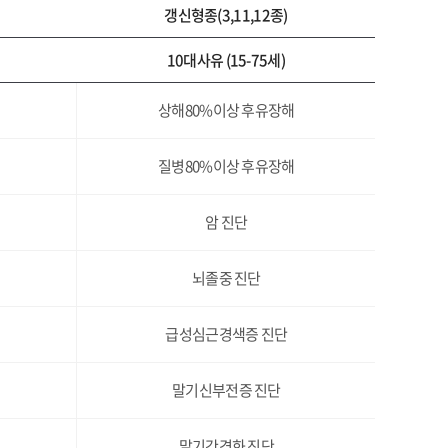
갱신형종(3,11,12종)
10대사유 (15-75세)
상해80%이상 후유장해
질병80%이상 후유장해
암 진단
뇌졸중 진단
급성심근경색증 진단
말기신부전증 진단
말기간경화 진단