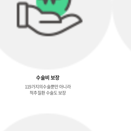
수술비 보장
119가지의수술뿐만 아니라
척추질환 수술도 보장