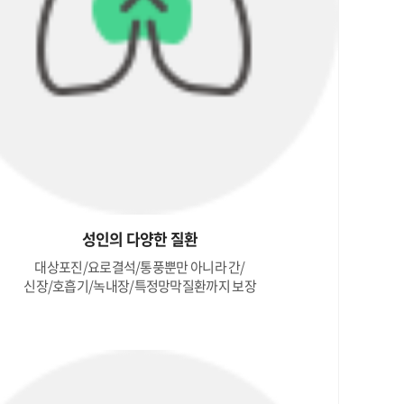
성인의 다양한 질환
대상포진/요로결석/통풍뿐만 아니라 간/
신장/호흡기/녹내장/특정망막질환까지 보장