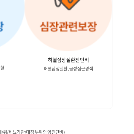
허혈심장질환진단비
출혈
허혈심장질환, 급성심근경색
폐/위/비뇨기관/대장 부위의 암진단비)