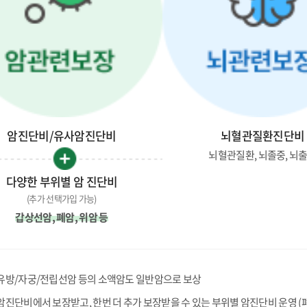
암진단비/유사암진단비
뇌혈관질환진단비
뇌혈관질환, 뇌졸중, 뇌
다양한 부위별 암 진단비
(추가 선택가입 가능)
갑상선암, 폐암, 위암 등
유방/자궁/전립선암 등의 소액암도 일반암으로 보상
암진단비에서 보장받고, 한번 더 추가 보장받을 수 있는 부위별 암진단비 운영 (