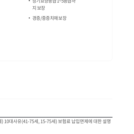
장기요양등급 1~5등급까
지 보장
경증/중증치매 보장
0세) 10대사유(41-75세, 15-75세) 보험료 납입면제에 대한 설명