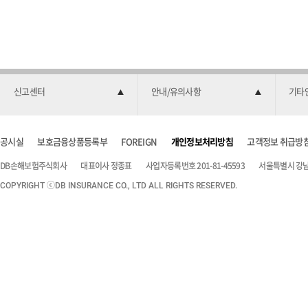
신고센터
안내/유의사항
기타
공시실
보호금융상품등록부
FOREIGN
개인정보처리방침
고객정보 취급방
DB손해보험주식회사
대표이사 정종표
사업자등록번호 201-81-45593
서울특별시 강남구
COPYRIGHT ⓒDB INSURANCE CO., LTD ALL RIGHTS RESERVED.