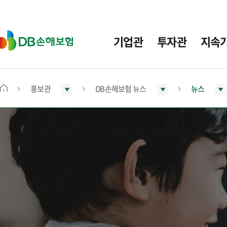
주
요
메
D
기업관
투자관
지속
뉴
B
손
해
보
홍보관
DB손해보험 뉴스
뉴스
메
험
인
화
면
으
로
이
동