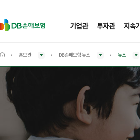
주
요
메
D
기업관
투자관
지속
뉴
B
손
해
보
홍보관
DB손해보험 뉴스
뉴스
메
험
인
화
면
으
로
이
동