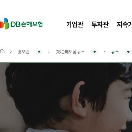
주
요
메
D
기업관
투자관
지속
뉴
B
손
해
보
홍보관
DB손해보험 뉴스
뉴스
메
험
인
화
면
으
로
이
동