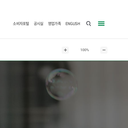
소비자포털
공시실
영업가족
ENGLISH
통
사
합
이
검
트
현
100%
색
맵
본
본
재
문
문
본
확
축
문
대
소
크
기