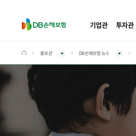
주
요
메
D
기업관
투자관
뉴
B
손
해
보
홍보관
DB손해보험 뉴스
메
험
인
화
면
으
로
이
동