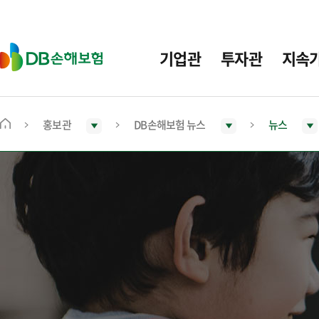
주
요
메
D
기업관
투자관
지속
뉴
B
손
해
보
홍보관
DB손해보험 뉴스
뉴스
메
험
인
화
면
으
로
이
동