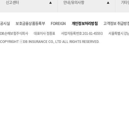
신고센터
안내/유의사항
기타
공시실
보호금융상품등록부
FOREIGN
개인정보처리방침
고객정보 취급방
DB손해보험주식회사
대표이사 정종표
사업자등록번호 201-81-45593
서울특별시 강남구
COPYRIGHT ⓒDB INSURANCE CO., LTD ALL RIGHTS RESERVED.