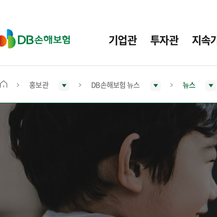
주
요
메
D
기업관
투자관
지속
뉴
B
손
해
보
홍보관
DB손해보험 뉴스
뉴스
메
험
인
화
면
으
로
이
동