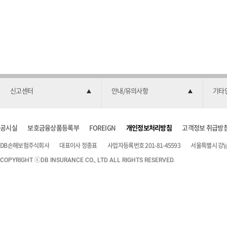
신고센터
안내/유의사항
기타
공시실
보호금융상품등록부
FOREIGN
개인정보처리방침
고객정보 취급방
DB손해보험주식회사
대표이사 정종표
사업자등록번호 201-81-45593
서울특별시 강남구
COPYRIGHT ⓒDB INSURANCE CO., LTD ALL RIGHTS RESERVED.