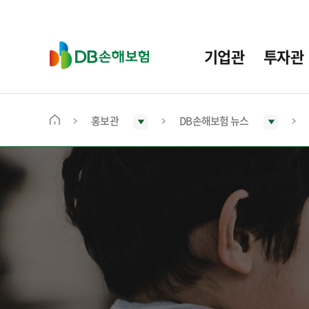
주
요
메
D
기업관
투자관
뉴
B
손
해
보
홍보관
DB손해보험 뉴스
메
험
인
화
면
으
로
이
동