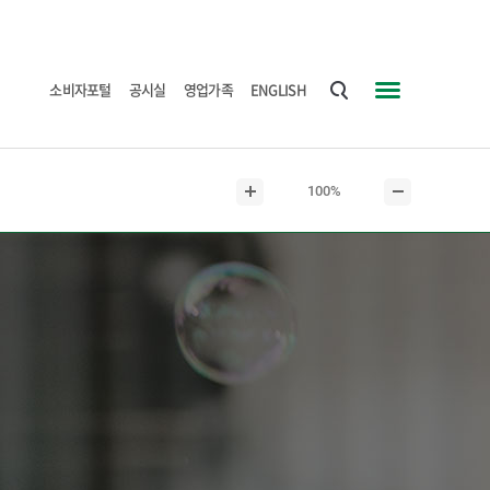
소비자포털
공시실
영업가족
ENGLISH
통
사
합
이
검
트
현
100%
색
맵
본
본
재
문
문
본
확
축
문
대
소
크
기