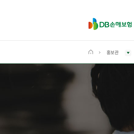
D
B
손
해
보
홍보관
메
험
인
화
면
으
로
이
동