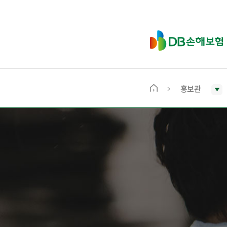
D
B
손
해
보
홍보관
메
험
인
화
면
으
로
이
동