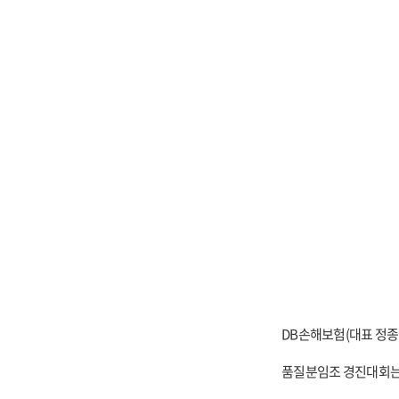
DB
손해보험(대표 정종
품질분임조 경진대회는 