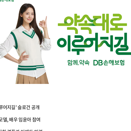
루어지길’ 슬로건 공개
델, 배우 임윤아 참여