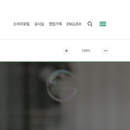
소비자포털
공시실
영업가족
ENGLISH
통
사
합
이
검
트
현
100%
색
맵
본
본
재
문
문
본
확
축
문
대
소
크
기