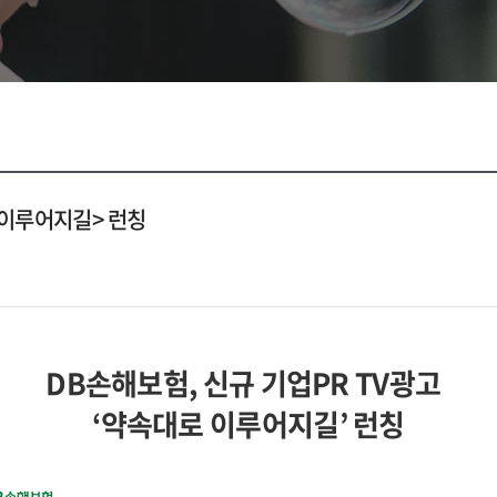
 이루어지길> 런칭
DB
손해보험, 신규 기업PR TV광고
‘
약속대로 이루어지길
’
런칭