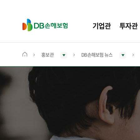
주
요
메
D
기업관
투자관
뉴
B
손
해
보
홍보관
DB손해보험 뉴스
메
험
인
화
면
으
로
이
동