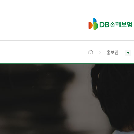
D
B
손
해
보
홍보관
메
험
인
화
면
으
로
이
동