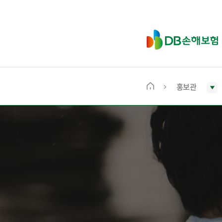
D
B
손
해
보
홍보관
메
험
인
화
면
으
로
이
동