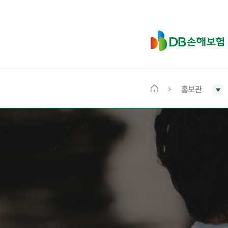
D
B
손
해
보
홍보관
메
험
인
화
면
으
로
이
동