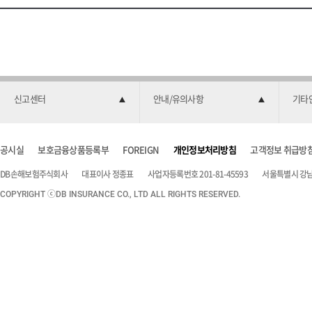
신고센터
안내/유의사항
기타
공시실
보호금융상품등록부
FOREIGN
개인정보처리방침
고객정보 취급방
DB손해보험주식회사
대표이사 정종표
사업자등록번호 201-81-45593
서울특별시 강남구
COPYRIGHT ⓒDB INSURANCE CO., LTD ALL RIGHTS RESERVED.