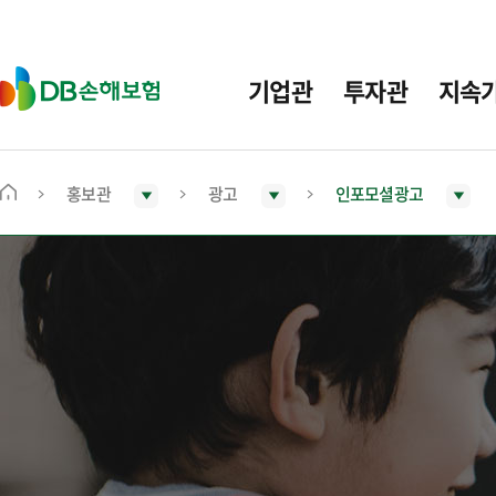
주
요
메
D
기업관
투자관
지속
뉴
B
손
해
보
홍보관
광고
인포모셜광고
메
험
인
화
면
으
로
이
동