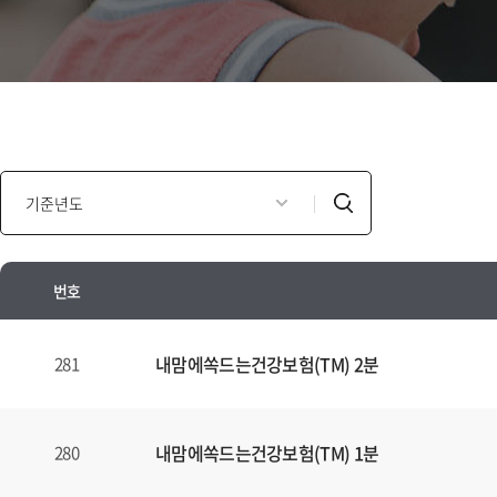
인
검
포
색
모
셜
번호
광
고
인
년
포
내맘에쏙드는건강보험(TM) 2분
281
도
모
별
셜
검
광
내맘에쏙드는건강보험(TM) 1분
280
색
고
양
안