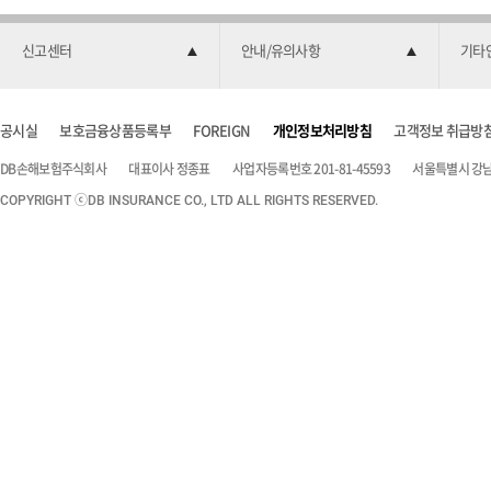
신고센터
안내/유의사항
기타
공시실
보호금융상품등록부
FOREIGN
개인정보처리방침
고객정보 취급방
DB손해보험주식회사
대표이사 정종표
사업자등록번호 201-81-45593
서울특별시 강남구
COPYRIGHT ⓒDB INSURANCE CO., LTD ALL RIGHTS RESERVED.