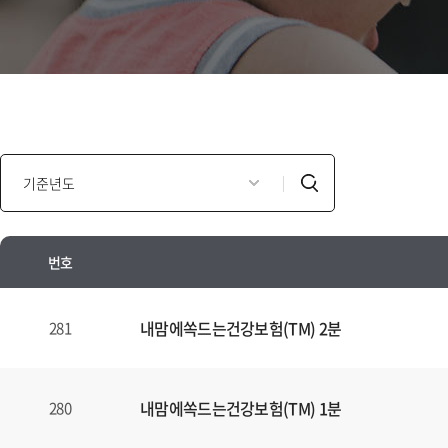
인
검
포
색
모
셜
번호
광
고
인
년
포
내맘에쏙드는건강보험(TM) 2분
281
도
모
별
셜
검
광
내맘에쏙드는건강보험(TM) 1분
280
색
고
양
안