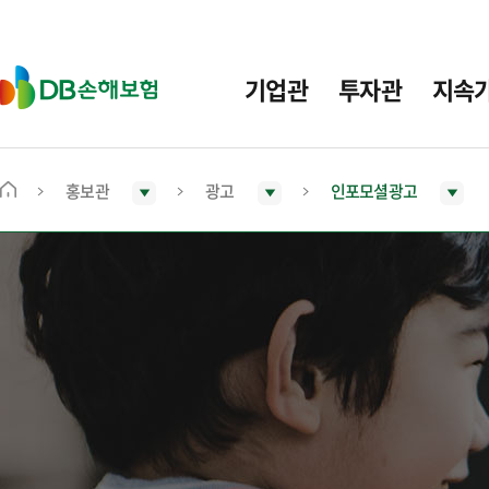
주
요
메
D
기업관
투자관
지속
뉴
B
손
해
보
홍보관
광고
인포모셜광고
메
험
인
화
면
으
로
이
동