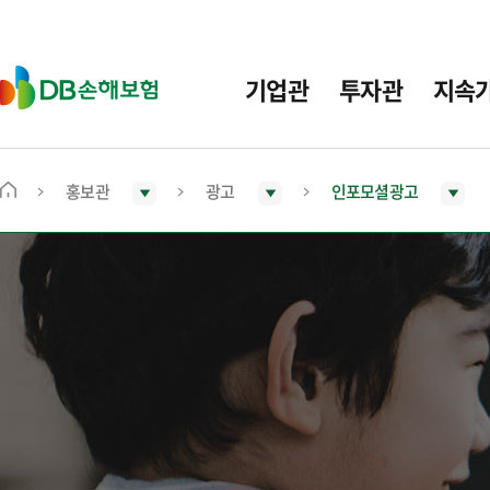
주
요
메
D
기업관
투자관
지속
뉴
B
손
해
보
홍보관
광고
인포모셜광고
메
험
인
화
면
으
로
이
동