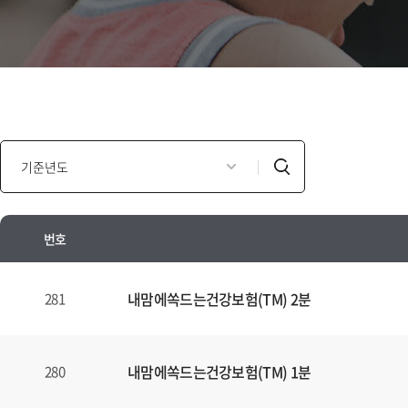
인
검
포
색
모
셜
번호
광
고
인
년
포
내맘에쏙드는건강보험(TM) 2분
281
도
모
별
셜
검
광
내맘에쏙드는건강보험(TM) 1분
280
색
고
양
안