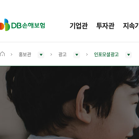
주
요
메
D
기업관
투자관
지속
뉴
B
손
해
보
홍보관
광고
인포모셜광고
메
험
인
화
면
으
로
이
동