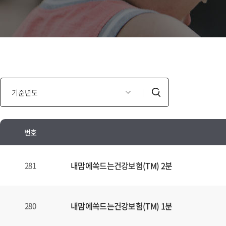
인
검
포
색
모
셜
번호
광
고
인
년
포
내맘에쏙드는건강보험(TM) 2분
281
도
모
별
셜
검
광
내맘에쏙드는건강보험(TM) 1분
280
색
고
양
안