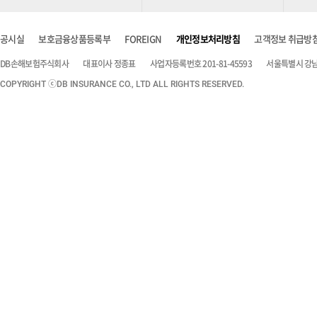
공시실
보호금융상품등록부
FOREIGN
개인정보처리방침
고객정보 취급방
DB손해보험주식회사
대표이사 정종표
사업자등록번호 201-81-45593
서울특별시 강남구
COPYRIGHT ⓒDB INSURANCE CO., LTD ALL RIGHTS RESERVED.