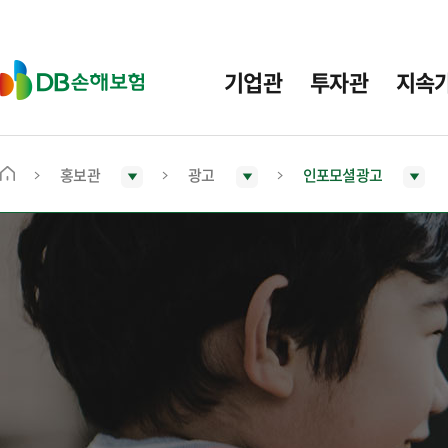
주
요
메
D
기업관
투자관
지속
뉴
B
손
해
보
홍보관
광고
인포모셜광고
메
험
인
화
면
으
로
이
동