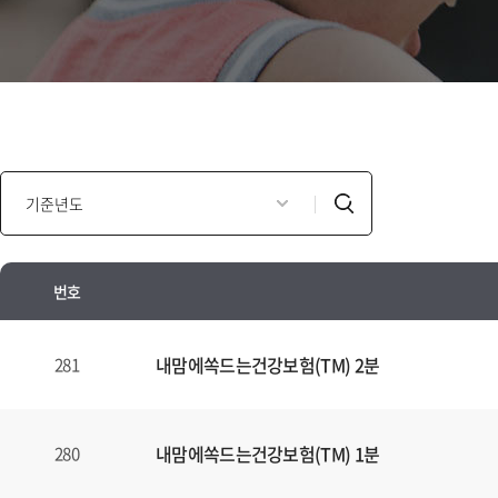
인
검
포
색
모
셜
번호
광
고
인
년
포
내맘에쏙드는건강보험(TM) 2분
281
도
모
별
셜
검
광
내맘에쏙드는건강보험(TM) 1분
280
색
고
양
안