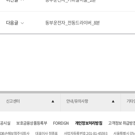
다음글
동부운전자_전동드라이버_8분
신고센터
안내/유의사항
기타
공시실
보호금융상품등록부
FOREIGN
개인정보처리방침
고객정보 취급방
DB손해보험주식회사
대표이사 정종표
사업자등록번호 201-81-45593
서울특별시 강남구