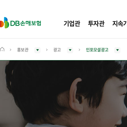
주
요
메
D
기업관
투자관
지속
뉴
B
손
해
보
홍보관
광고
인포모셜광고
메
험
인
화
면
으
로
이
동