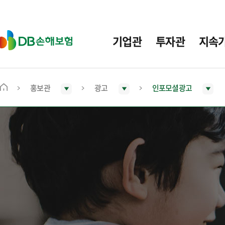
주
요
메
D
기업관
투자관
지속
뉴
B
손
해
보
홍보관
광고
인포모셜광고
메
험
인
화
면
으
로
이
동