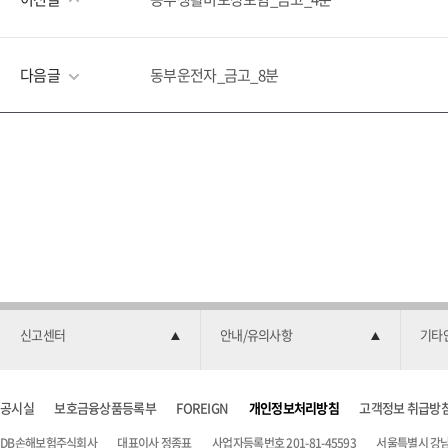
다음글
동부운전자_금고_8분
신고센터
안내/유의사항
기타
공시실
보호금융상품등록부
FOREIGN
개인정보처리방침
고객정보 취급방
DB손해보험주식회사
대표이사 정종표
사업자등록번호 201-81-45593
서울특별시 강남구