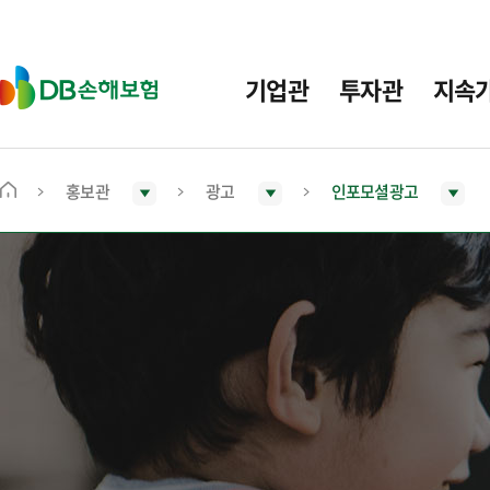
주
요
메
D
기업관
투자관
지속
뉴
B
손
해
보
홍보관
광고
인포모셜광고
메
험
인
화
면
으
로
이
동