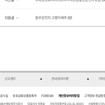
다음글
동부운전자 고랭지배추 8분
신고센터
안내/유의사항
기타
공시실
보호금융상품등록부
FOREIGN
개인정보처리방침
고객정보 취급방
DB손해보험주식회사
대표이사 정종표
사업자등록번호 201-81-45593
서울특별시 강남구