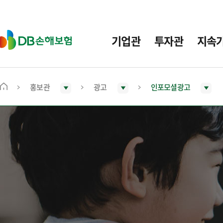
주
요
메
D
기업관
투자관
지속
뉴
B
손
해
보
홍보관
광고
인포모셜광고
메
험
인
화
면
으
로
이
동