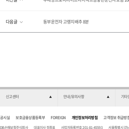
다음글
동부운전자 고랭지배추 8분
신고센터
안내/유의사항
기타
공시실
보호금융상품등록부
FOREIGN
개인정보처리방침
고객정보 취급방
DB손해보험주식회사
대표이사 정종표
사업자등록번호 201-81-45593
서울특별시 강남구