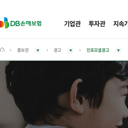
주
요
메
D
기업관
투자관
지속
뉴
B
손
해
보
홍보관
광고
인포모셜광고
메
험
인
화
면
으
로
이
동