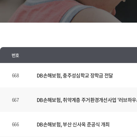
번호
뉴
스
DB손해보험, 충주성심학교 장학금 전달
668
양
식
(표)
DB손해보험, 취약계층 주거환경개선사업 '러브하우
667
입
니
다.
DB손해보험, 부산 신사옥 준공식 개최
666
이
표