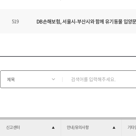
DB손해보험, 서울시-부산시와 함께 유기동물 입양
519
게
시
물
검
색
양
식
신고센터
안내/유의사항
기타