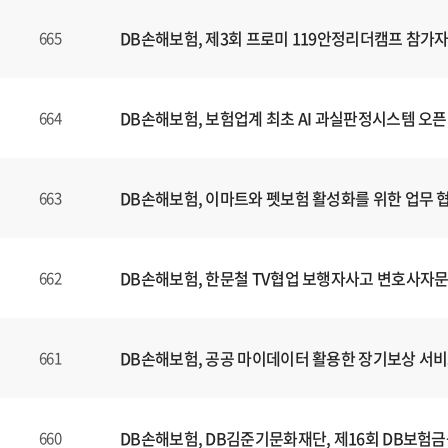
는
제
DB손해보험, 제3회 프로미 119안정리더캠프 참가자
665
목
,
등
DB손해보험, 보험업계 최초 AI 과실판정시스템 오픈
664
록
일
에
DB손해보험, 이마트와 펫보험 활성화를 위한 업무 
663
대
한
정
보
DB손해보험, 한문철 TV협업 보행자사고 변호사자문
662
를
확
인
DB손해보험, 공공 마이데이터 활용한 장기보상 서비
661
할
수
있
DB손해보험, DB김준기문화재단, 제16회 DB보험
660
습