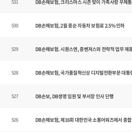
DB손해보험, 크리스마스 시즌 맞이 가족사랑 우체통
531
DB손해보험, 2월 중순 자동차 보험료 2.5% 인하
530
DB손해보험. 시퀀스엔, 중벤져스와 전략적 업무 제휴
529
DB손해보험, 국가품질혁신상 디지털전환부문 대통
528
DB손보, DB생명 임원 및 부서장 인사 단행
527
DB손해보험, 제16회 대한민국 소통어워즈에서 종합
526