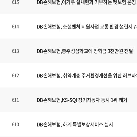
DB손해보험,이기우 설채현과 기부하는 펫보험 론칭
615
DB손해보험, 소셜벤처 지원사업 교통 환경 챌린지 7
614
DB손해보험,충주성심학교에 장학금 3천만원 전달
613
DB손해보험, 취약계층 주거환경개선을 위한 러브하
612
DB손해보험,KS-SQI 장기자동차 동시 1위 쾌거
611
DB손해보험, 하계 특별보상서비스 실시
610