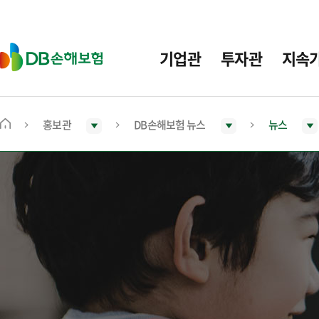
주
요
메
D
기업관
투자관
지속
뉴
B
손
해
보
홍보관
DB손해보험 뉴스
뉴스
메
험
인
화
면
으
로
이
동