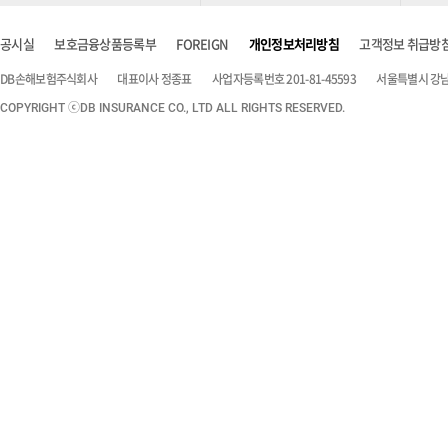
공시실
보호금융상품등록부
FOREIGN
개인정보처리방침
고객정보 취급방
DB손해보험주식회사
대표이사 정종표
사업자등록번호 201-81-45593
서울특별시 강남구
COPYRIGHT ⓒDB INSURANCE CO., LTD ALL RIGHTS RESERVED.