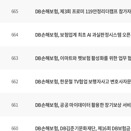
는
제
DB손해보험, 제3회 프로미 119안정리더캠프 참가자
665
목
,
등
DB손해보험, 보험업계 최초 AI 과실판정시스템 오픈
664
록
일
에
DB손해보험, 이마트와 펫보험 활성화를 위한 업무 
663
대
한
정
보
DB손해보험, 한문철 TV협업 보행자사고 변호사자문
662
를
확
인
DB손해보험, 공공 마이데이터 활용한 장기보상 서비
661
할
수
있
DB손해보험, DB김준기문화재단, 제16회 DB보험
660
습