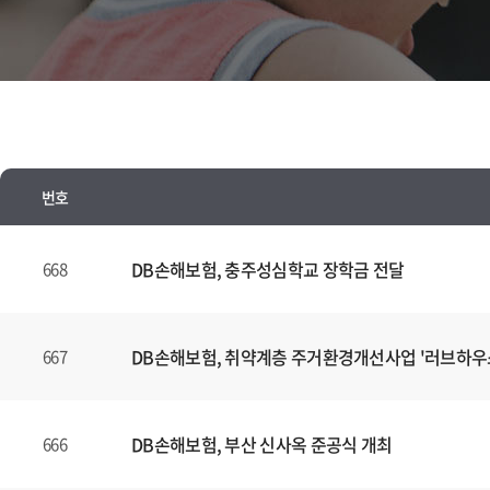
번호
뉴
스
DB손해보험, 충주성심학교 장학금 전달
668
양
식
(표)
DB손해보험, 취약계층 주거환경개선사업 '러브하우
667
입
니
다.
DB손해보험, 부산 신사옥 준공식 개최
666
이
표