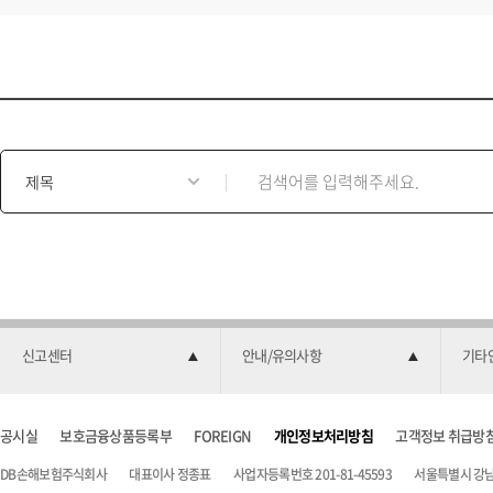
게
시
물
검
색
양
식
신고센터
안내/유의사항
기타
공시실
보호금융상품등록부
FOREIGN
개인정보처리방침
고객정보 취급방
DB손해보험주식회사
대표이사 정종표
사업자등록번호 201-81-45593
서울특별시 강남구