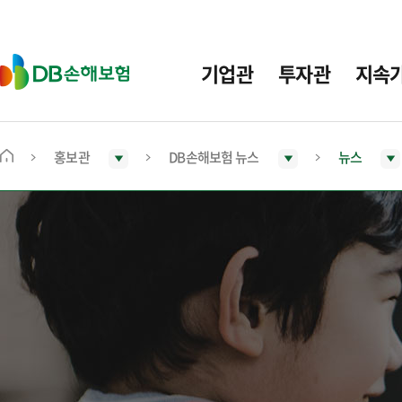
주
요
메
D
기업관
투자관
지속
뉴
B
손
해
보
홍보관
DB손해보험 뉴스
뉴스
메
험
인
화
면
으
로
이
동