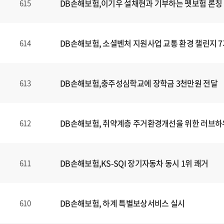
DB손해보험,이기우 설채현과 기부하는 펫보험 론칭
615
DB손해보험, 소셜벤처 지원사업 교통 환경 챌린지 7
614
DB손해보험,충주성심학교에 장학금 3천만원 전달
613
DB손해보험, 취약계층 주거환경개선을 위한 러브하
612
DB손해보험,KS-SQI 장기자동차 동시 1위 쾌거
611
DB손해보험, 하계 특별보상서비스 실시
610