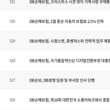
DB손해보험, 크리스마스 시즌 맞이 가족사랑 우체통
531
DB손해보험, 2월 중순 자동차 보험료 2.5% 인하
530
DB손해보험. 시퀀스엔, 중벤져스와 전략적 업무 제휴
529
DB손해보험, 국가품질혁신상 디지털전환부문 대통
528
DB손보, DB생명 임원 및 부서장 인사 단행
527
DB손해보험, 제16회 대한민국 소통어워즈에서 종합
526