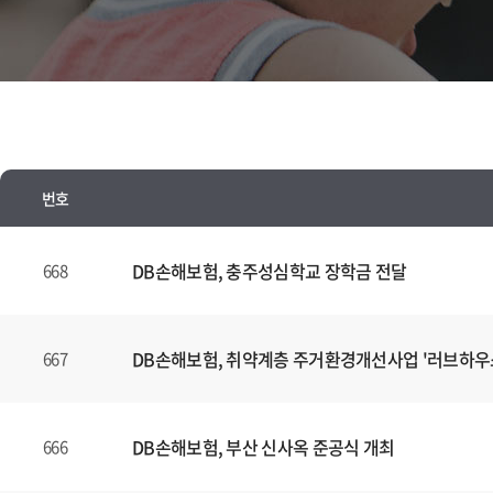
번호
뉴
스
DB손해보험, 충주성심학교 장학금 전달
668
양
식
(표)
DB손해보험, 취약계층 주거환경개선사업 '러브하우
667
입
니
다.
DB손해보험, 부산 신사옥 준공식 개최
666
이
표