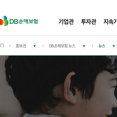
주
요
메
D
기업관
투자관
지속
뉴
B
손
해
보
홍보관
DB손해보험 뉴스
뉴스
메
험
인
화
면
으
로
이
동