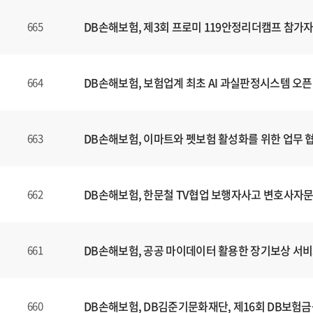
는
제
DB손해보험, 제3회 프로미 119안정리더캠프 참가자
665
목
,
등
DB손해보험, 보험업계 최초 AI 과실판정시스템 오픈
664
록
일
에
DB손해보험, 이마트와 펫보험 활성화를 위한 업무 
663
대
한
정
보
DB손해보험, 한문철 TV협업 보행자사고 변호사자문
662
를
확
인
DB손해보험, 공공 마이데이터 활용한 장기보상 서비
661
할
수
있
DB손해보험, DB김준기문화재단, 제16회 DB보험
660
습