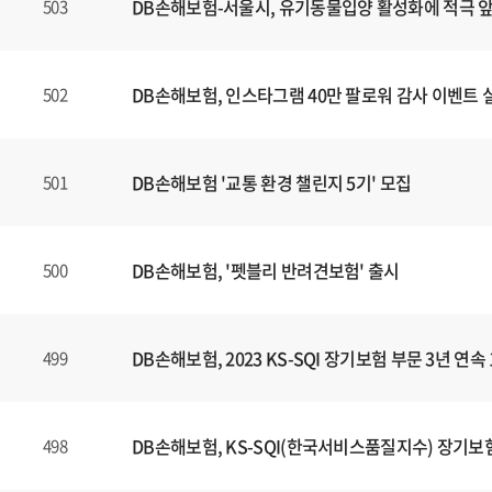
DB손해보험-서울시, 유기동물입양 활성화에 적극 
503
DB손해보험, 인스타그램 40만 팔로워 감사 이벤트 
502
DB손해보험 '교통 환경 챌린지 5기' 모집
501
DB손해보험, '펫블리 반려견보험' 출시
500
DB손해보험, 2023 KS-SQI 장기보험 부문 3년 연속
499
DB손해보험, KS-SQI(한국서비스품질지수) 장기보험
498