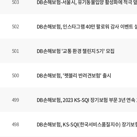
DB손해보험-서울시, 유기동물입양 활성화에 적극 
503
DB손해보험, 인스타그램 40만 팔로워 감사 이벤트 
502
DB손해보험 '교통 환경 챌린지 5기' 모집
501
DB손해보험, '펫블리 반려견보험' 출시
500
DB손해보험, 2023 KS-SQI 장기보험 부문 3년 연속
499
DB손해보험, KS-SQI(한국서비스품질지수) 장기보험
498