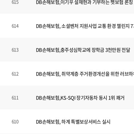
DB손해보험,이기우 설채현과 기부하는 펫보험 론칭
615
DB손해보험, 소셜벤처 지원사업 교통 환경 챌린지 7
614
DB손해보험,충주성심학교에 장학금 3천만원 전달
613
DB손해보험, 취약계층 주거환경개선을 위한 러브하
612
DB손해보험,KS-SQI 장기자동차 동시 1위 쾌거
611
DB손해보험, 하계 특별보상서비스 실시
610