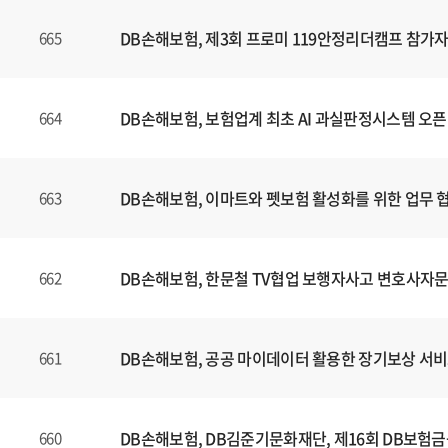
는
제
DB손해보험, 제3회 프로미 119안정리더캠프 참가자
665
목
,
등
DB손해보험, 보험업계 최초 AI 과실판정시스템 오픈
664
록
일
에
DB손해보험, 이마트와 펫보험 활성화를 위한 업무 
663
대
한
정
보
DB손해보험, 한문철 TV협업 보행자사고 변호사자문
662
를
확
인
DB손해보험, 공공 마이데이터 활용한 장기보상 서비
661
할
수
있
DB손해보험, DB김준기문화재단, 제16회 DB보험
660
습