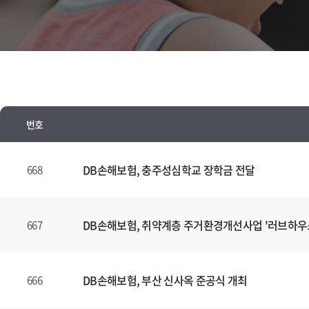
번호
뉴
스
DB손해보험, 충주성심학교 장학금 전달
668
양
식
(표)
DB손해보험, 취약계층 주거환경개선사업 '러브하우
667
입
니
다.
DB손해보험, 부산 신사옥 준공식 개최
666
이
표