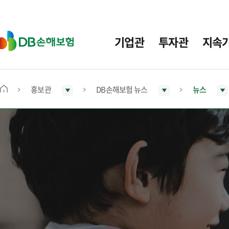
주
요
메
D
기업관
투자관
지속
뉴
B
손
해
보
홍보관
DB손해보험 뉴스
뉴스
메
험
인
화
면
으
로
이
동