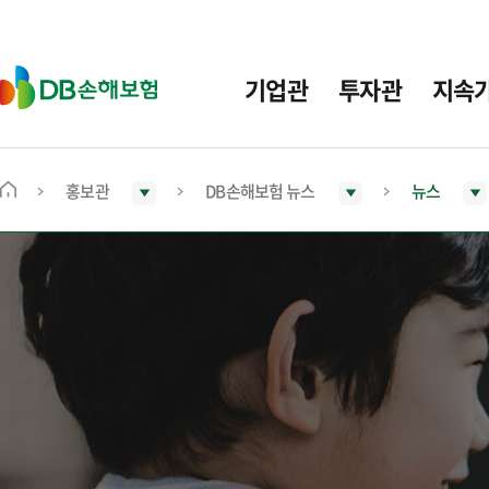
주
요
메
D
기업관
투자관
지속
뉴
B
손
해
보
홍보관
DB손해보험 뉴스
뉴스
메
험
인
화
면
으
로
이
동