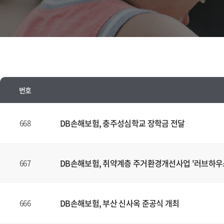
번호
뉴
스
DB손해보험, 충주성심학교 장학금 전달
668
양
식
(표)
DB손해보험, 취약계층 주거환경개선사업 '러브하우
667
입
니
다.
DB손해보험, 부산 신사옥 준공식 개최
666
이
표