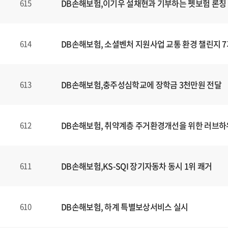
DB손해보험,이기우 설채현과 기부하는 펫보험 론칭
615
DB손해보험, 소셜벤처 지원사업 교통 환경 챌린지 7
614
DB손해보험,충주성심학교에 장학금 3천만원 전달
613
DB손해보험, 취약계층 주거환경개선을 위한 러브하
612
DB손해보험,KS-SQI 장기자동차 동시 1위 쾌거
611
DB손해보험, 하계 특별보상서비스 실시
610