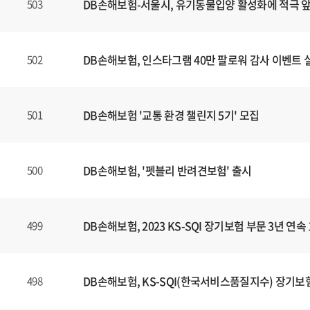
DB손해보험-서울시, 유기동물입양 활성화에 적극 
503
DB손해보험, 인스타그램 40만 팔로워 감사 이벤트 
502
DB손해보험 '교통 환경 챌린지 5기' 모집
501
DB손해보험, '펫블리 반려견보험' 출시
500
DB손해보험, 2023 KS-SQI 장기보험 부문 3년 연속
499
DB손해보험, KS-SQI(한국서비스품질지수) 장기보험
498