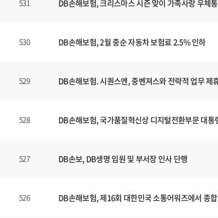
DB손해보험, 크리스마스 시즌 맞이 가족사랑 우체통
531
DB손해보험, 2월 중순 자동차 보험료 2.5% 인하
530
DB손해보험. 시퀀스엔, 중벤져스와 전략적 업무 제휴
529
DB손해보험, 국가품질혁신상 디지털전환부문 대통
528
DB손보, DB생명 임원 및 부서장 인사 단행
527
DB손해보험, 제16회 대한민국 소통어워즈에서 종합
526