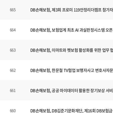
는
제
DB손해보험, 제3회 프로미 119안정리더캠프 참가자
665
목
,
등
DB손해보험, 보험업계 최초 AI 과실판정시스템 오픈
664
록
일
에
DB손해보험, 이마트와 펫보험 활성화를 위한 업무 
663
대
한
정
보
DB손해보험, 한문철 TV협업 보행자사고 변호사자문
662
를
확
인
DB손해보험, 공공 마이데이터 활용한 장기보상 서비
661
할
수
있
DB손해보험, DB김준기문화재단, 제16회 DB보험
660
습