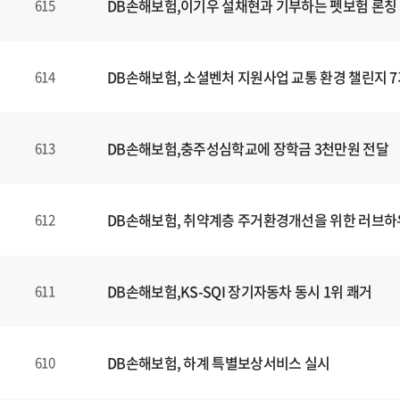
DB손해보험,이기우 설채현과 기부하는 펫보험 론칭
615
DB손해보험, 소셜벤처 지원사업 교통 환경 챌린지 7
614
DB손해보험,충주성심학교에 장학금 3천만원 전달
613
DB손해보험, 취약계층 주거환경개선을 위한 러브하
612
DB손해보험,KS-SQI 장기자동차 동시 1위 쾌거
611
DB손해보험, 하계 특별보상서비스 실시
610