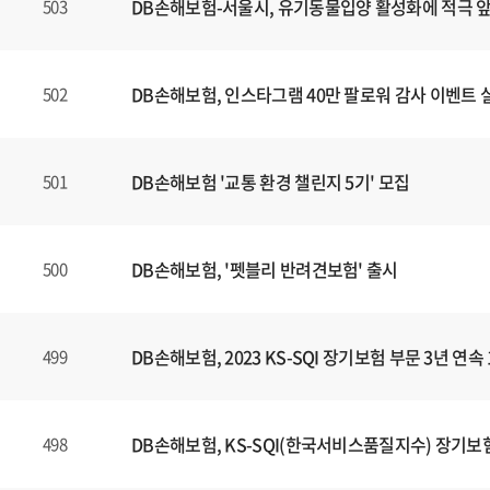
DB손해보험-서울시, 유기동물입양 활성화에 적극 
503
DB손해보험, 인스타그램 40만 팔로워 감사 이벤트 
502
DB손해보험 '교통 환경 챌린지 5기' 모집
501
DB손해보험, '펫블리 반려견보험' 출시
500
DB손해보험, 2023 KS-SQI 장기보험 부문 3년 연속
499
DB손해보험, KS-SQI(한국서비스품질지수) 장기보험
498