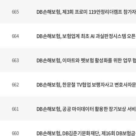
는
제
DB손해보험, 제3회 프로미 119안정리더캠프 참가자
665
목
,
등
DB손해보험, 보험업계 최초 AI 과실판정시스템 오픈
664
록
일
에
DB손해보험, 이마트와 펫보험 활성화를 위한 업무 
663
대
한
정
보
DB손해보험, 한문철 TV협업 보행자사고 변호사자문
662
를
확
인
DB손해보험, 공공 마이데이터 활용한 장기보상 서비
661
할
수
있
DB손해보험, DB김준기문화재단, 제16회 DB보험
660
습