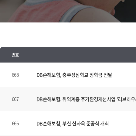
번호
뉴
스
DB손해보험, 충주성심학교 장학금 전달
668
양
식
(표)
DB손해보험, 취약계층 주거환경개선사업 '러브하우
667
입
니
다.
DB손해보험, 부산 신사옥 준공식 개최
666
이
표