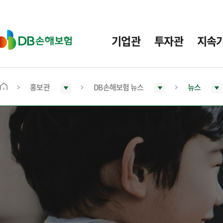
주
요
메
D
기업관
투자관
지속
뉴
B
손
해
보
홍보관
DB손해보험 뉴스
뉴스
메
험
인
화
면
으
로
이
동