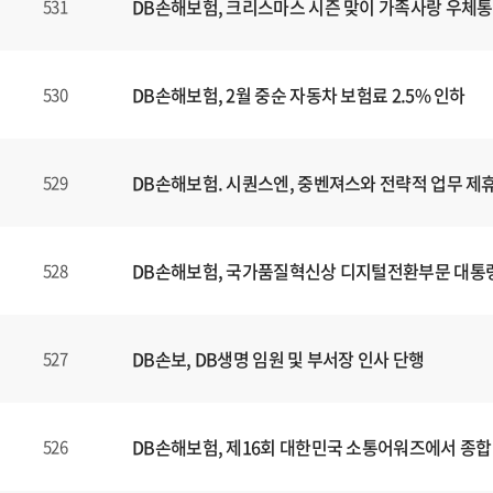
DB손해보험, 크리스마스 시즌 맞이 가족사랑 우체통
531
DB손해보험, 2월 중순 자동차 보험료 2.5% 인하
530
DB손해보험. 시퀀스엔, 중벤져스와 전략적 업무 제휴
529
DB손해보험, 국가품질혁신상 디지털전환부문 대통
528
DB손보, DB생명 임원 및 부서장 인사 단행
527
DB손해보험, 제16회 대한민국 소통어워즈에서 종합
526