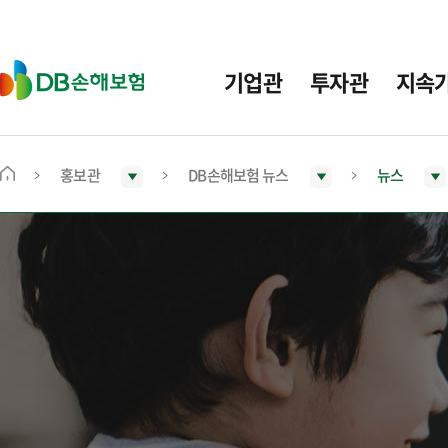
주
요
메
D
기업관
투자관
지속
뉴
B
손
해
보
홍보관
DB손해보험 뉴스
뉴스
메
험
인
화
면
으
로
이
동