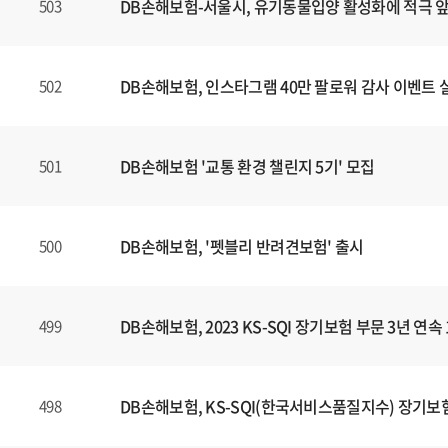
DB손해보험-서울시, 유기동물입양 활성화에 적극 
503
DB손해보험, 인스타그램 40만 팔로워 감사 이벤트 
502
DB손해보험 '교통 환경 챌린지 5기' 모집
501
DB손해보험, '펫블리 반려견보험' 출시
500
DB손해보험, 2023 KS-SQI 장기보험 부문 3년 연속
499
DB손해보험, KS-SQI(한국서비스품질지수) 장기보험
498