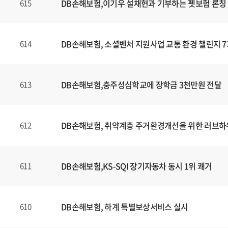
DB손해보험,이기우 설채현과 기부하는 펫보험 론칭
615
DB손해보험, 소셜벤처 지원사업 교통 환경 챌린지 7
614
DB손해보험,충주성심학교에 장학금 3천만원 전달
613
DB손해보험, 취약계층 주거환경개선을 위한 러브하
612
DB손해보험,KS-SQI 장기자동차 동시 1위 쾌거
611
DB손해보험, 하계 특별보상서비스 실시
610