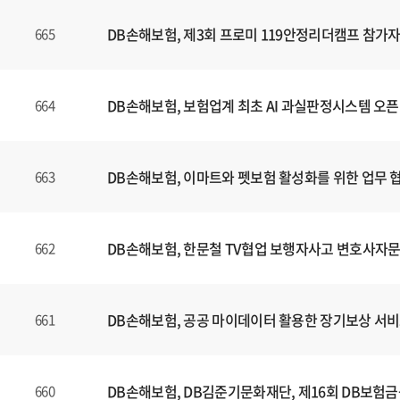
는
제
DB손해보험, 제3회 프로미 119안정리더캠프 참가자
665
목
,
등
DB손해보험, 보험업계 최초 AI 과실판정시스템 오픈
664
록
일
에
DB손해보험, 이마트와 펫보험 활성화를 위한 업무 
663
대
한
정
보
DB손해보험, 한문철 TV협업 보행자사고 변호사자문
662
를
확
인
DB손해보험, 공공 마이데이터 활용한 장기보상 서비
661
할
수
있
DB손해보험, DB김준기문화재단, 제16회 DB보험
660
습