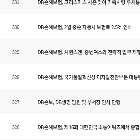
DB손해보험, 크리스마스 시즌 맞이 가족사랑 우체통
531
DB손해보험, 2월 중순 자동차 보험료 2.5% 인하
530
DB손해보험. 시퀀스엔, 중벤져스와 전략적 업무 제휴
529
DB손해보험, 국가품질혁신상 디지털전환부문 대통
528
DB손보, DB생명 임원 및 부서장 인사 단행
527
DB손해보험, 제16회 대한민국 소통어워즈에서 종합
526