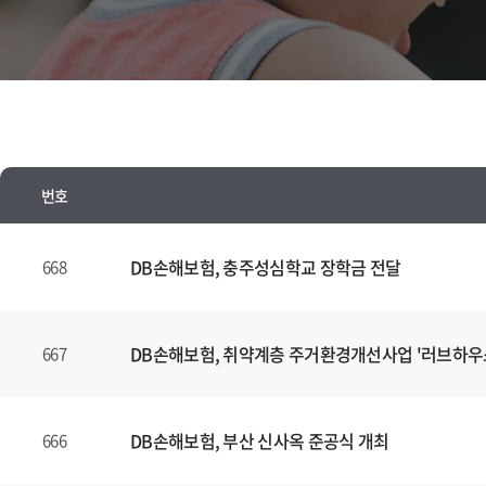
번호
뉴
스
DB손해보험, 충주성심학교 장학금 전달
668
양
식
(표)
DB손해보험, 취약계층 주거환경개선사업 '러브하우
667
입
니
다.
DB손해보험, 부산 신사옥 준공식 개최
666
이
표