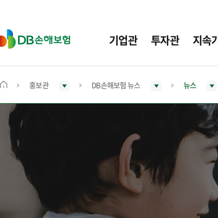
주
요
메
D
기업관
투자관
지속
뉴
B
손
해
보
홍보관
DB손해보험 뉴스
뉴스
메
험
인
화
면
으
로
이
동