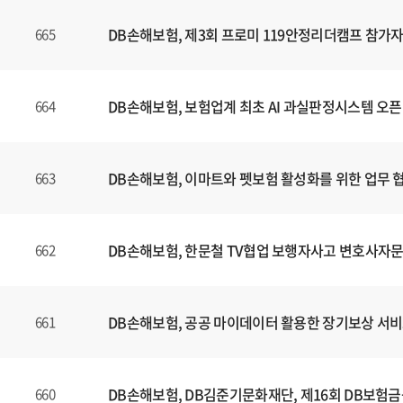
는
제
DB손해보험, 제3회 프로미 119안정리더캠프 참가자
665
목
,
등
DB손해보험, 보험업계 최초 AI 과실판정시스템 오픈
664
록
일
에
DB손해보험, 이마트와 펫보험 활성화를 위한 업무 
663
대
한
정
보
DB손해보험, 한문철 TV협업 보행자사고 변호사자문
662
를
확
인
DB손해보험, 공공 마이데이터 활용한 장기보상 서비
661
할
수
있
DB손해보험, DB김준기문화재단, 제16회 DB보험
660
습