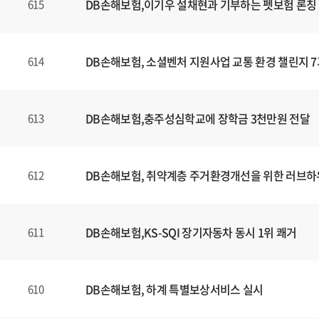
DB손해보험,이기우 설채현과 기부하는 펫보험 론칭
615
DB손해보험, 소셜벤처 지원사업 교통 환경 챌린지 7
614
DB손해보험,충주성심학교에 장학금 3천만원 전달
613
DB손해보험, 취약계층 주거환경개선을 위한 러브하
612
DB손해보험,KS-SQI 장기자동차 동시 1위 쾌거
611
DB손해보험, 하계 특별보상서비스 실시
610