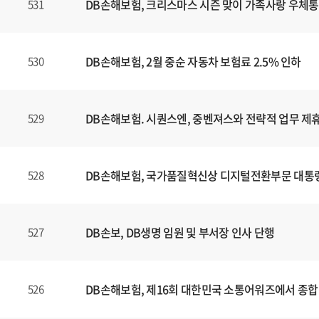
DB손해보험, 크리스마스 시즌 맞이 가족사랑 우체통
531
DB손해보험, 2월 중순 자동차 보험료 2.5% 인하
530
DB손해보험. 시퀀스엔, 중벤져스와 전략적 업무 제휴
529
DB손해보험, 국가품질혁신상 디지털전환부문 대통
528
DB손보, DB생명 임원 및 부서장 인사 단행
527
DB손해보험, 제16회 대한민국 소통어워즈에서 종합
526