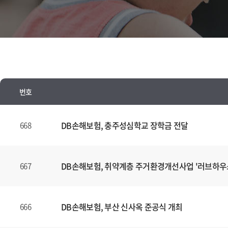
번호
뉴
스
DB손해보험, 충주성심학교 장학금 전달
668
양
식
(표)
DB손해보험, 취약계층 주거환경개선사업 '러브하우
667
입
니
다.
DB손해보험, 부산 신사옥 준공식 개최
666
이
표