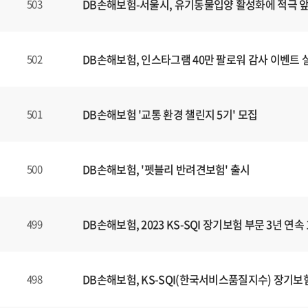
DB손해보험-서울시, 유기동물입양 활성화에 적극 
503
DB손해보험, 인스타그램 40만 팔로워 감사 이벤트 
502
DB손해보험 '교통 환경 챌린지 5기' 모집
501
DB손해보험, '펫블리 반려견보험' 출시
500
DB손해보험, 2023 KS-SQI 장기보험 부문 3년 연속
499
DB손해보험, KS-SQI(한국서비스품질지수) 장기보험
498