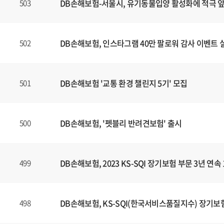
DB손해보험-서울시, 유기동물입양 활성화에 적극 
503
DB손해보험, 인스타그램 40만 팔로워 감사 이벤트 
502
DB손해보험 '교통 환경 챌린지 5기' 모집
501
DB손해보험, '펫블리 반려견보험' 출시
500
DB손해보험, 2023 KS-SQI 장기보험 부문 3년 연속
499
DB손해보험, KS-SQI(한국서비스품질지수) 장기보험
498