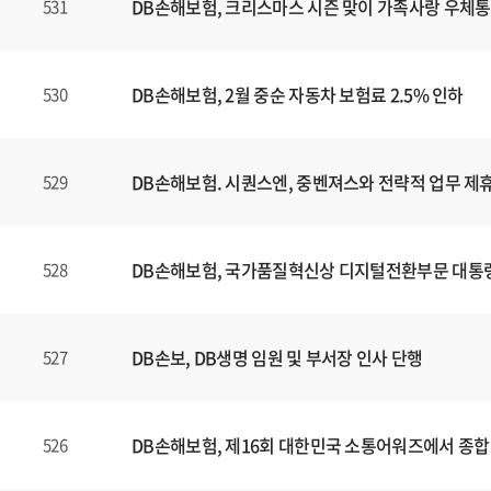
DB손해보험, 크리스마스 시즌 맞이 가족사랑 우체통
531
DB손해보험, 2월 중순 자동차 보험료 2.5% 인하
530
DB손해보험. 시퀀스엔, 중벤져스와 전략적 업무 제휴
529
DB손해보험, 국가품질혁신상 디지털전환부문 대통
528
DB손보, DB생명 임원 및 부서장 인사 단행
527
DB손해보험, 제16회 대한민국 소통어워즈에서 종합
526