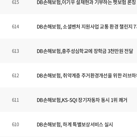
DB손해보험,이기우 설채현과 기부하는 펫보험 론칭
615
DB손해보험, 소셜벤처 지원사업 교통 환경 챌린지 7
614
DB손해보험,충주성심학교에 장학금 3천만원 전달
613
DB손해보험, 취약계층 주거환경개선을 위한 러브하
612
DB손해보험,KS-SQI 장기자동차 동시 1위 쾌거
611
DB손해보험, 하계 특별보상서비스 실시
610