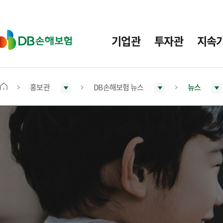
주
요
메
D
기업관
투자관
지속
뉴
B
손
해
보
홍보관
DB손해보험 뉴스
뉴스
메
험
인
화
면
으
로
이
동