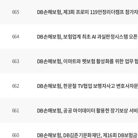
는
제
DB손해보험, 제3회 프로미 119안정리더캠프 참가자
665
목
,
등
DB손해보험, 보험업계 최초 AI 과실판정시스템 오픈
664
록
일
에
DB손해보험, 이마트와 펫보험 활성화를 위한 업무 
663
대
한
정
보
DB손해보험, 한문철 TV협업 보행자사고 변호사자문
662
를
확
인
DB손해보험, 공공 마이데이터 활용한 장기보상 서비
661
할
수
있
DB손해보험, DB김준기문화재단, 제16회 DB보험
660
습