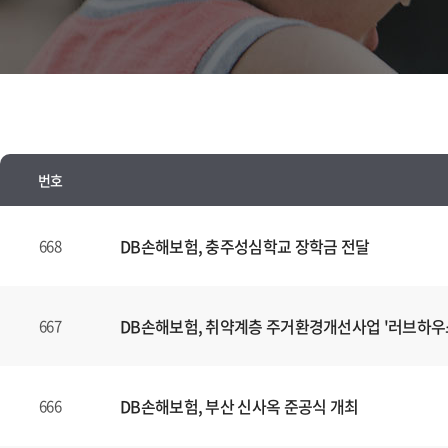
번호
뉴
스
DB손해보험, 충주성심학교 장학금 전달
668
양
식
(표)
DB손해보험, 취약계층 주거환경개선사업 '러브하우
667
입
니
다.
DB손해보험, 부산 신사옥 준공식 개최
666
이
표