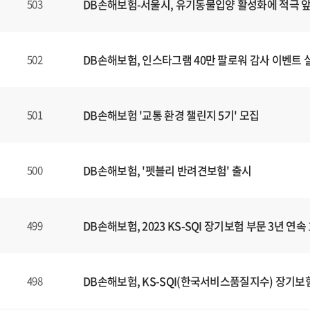
DB손해보험-서울시, 유기동물입양 활성화에 적극 
503
DB손해보험, 인스타그램 40만 팔로워 감사 이벤트 
502
DB손해보험 '교통 환경 챌린지 5기' 모집
501
DB손해보험, '펫블리 반려견보험' 출시
500
DB손해보험, 2023 KS-SQI 장기보험 부문 3년 연속
499
DB손해보험, KS-SQI(한국서비스품질지수) 장기보험
498