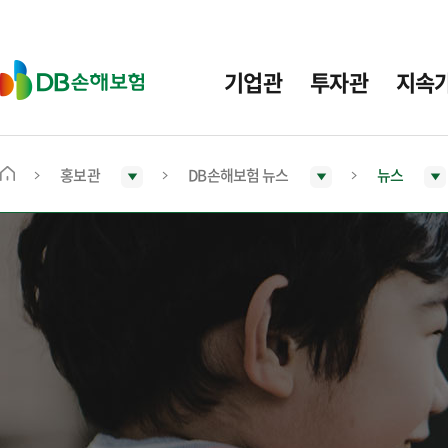
주
요
메
D
기업관
투자관
지속
뉴
B
손
해
보
홍보관
DB손해보험 뉴스
뉴스
메
험
인
화
면
으
로
이
동