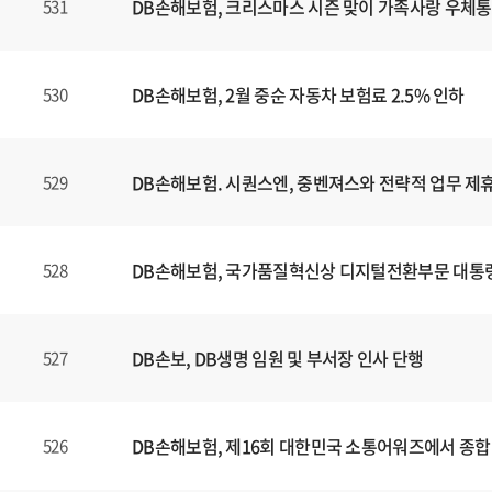
DB손해보험, 크리스마스 시즌 맞이 가족사랑 우체통
531
DB손해보험, 2월 중순 자동차 보험료 2.5% 인하
530
DB손해보험. 시퀀스엔, 중벤져스와 전략적 업무 제휴
529
DB손해보험, 국가품질혁신상 디지털전환부문 대통
528
DB손보, DB생명 임원 및 부서장 인사 단행
527
DB손해보험, 제16회 대한민국 소통어워즈에서 종합
526