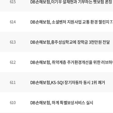
DB손해보험,이기우 설채현과 기부하는 펫보험 론칭
615
DB손해보험, 소셜벤처 지원사업 교통 환경 챌린지 7
614
DB손해보험,충주성심학교에 장학금 3천만원 전달
613
DB손해보험, 취약계층 주거환경개선을 위한 러브하
612
DB손해보험,KS-SQI 장기자동차 동시 1위 쾌거
611
DB손해보험, 하계 특별보상서비스 실시
610