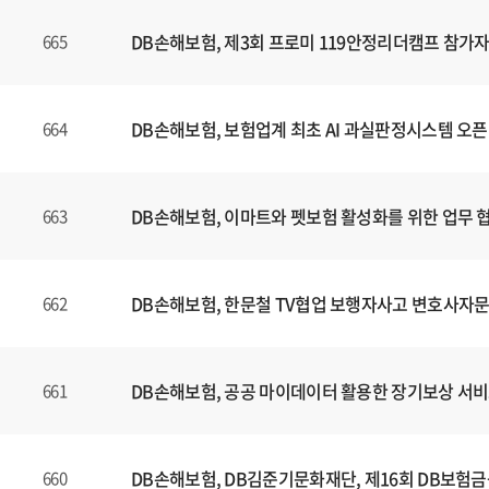
는
제
DB손해보험, 제3회 프로미 119안정리더캠프 참가자
665
목
,
등
DB손해보험, 보험업계 최초 AI 과실판정시스템 오픈
664
록
일
에
DB손해보험, 이마트와 펫보험 활성화를 위한 업무 
663
대
한
정
보
DB손해보험, 한문철 TV협업 보행자사고 변호사자문
662
를
확
인
DB손해보험, 공공 마이데이터 활용한 장기보상 서비
661
할
수
있
DB손해보험, DB김준기문화재단, 제16회 DB보험
660
습