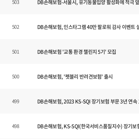
DB손해보험-서울시, 유기동물입양 활성화에 적극 
503
DB손해보험, 인스타그램 40만 팔로워 감사 이벤트 
502
DB손해보험 '교통 환경 챌린지 5기' 모집
501
DB손해보험, '펫블리 반려견보험' 출시
500
DB손해보험, 2023 KS-SQI 장기보험 부문 3년 연속
499
DB손해보험, KS-SQI(한국서비스품질지수) 장기보험
498