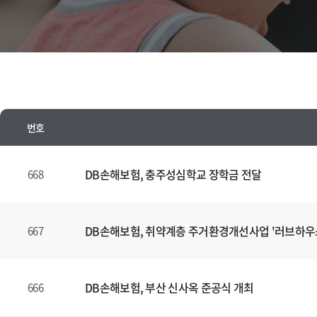
번호
뉴
스
DB손해보험, 충주성심학교 장학금 전달
668
양
식
(표)
DB손해보험, 취약계층 주거환경개선사업 '러브하우
667
입
니
다.
DB손해보험, 부산 신사옥 준공식 개최
666
이
표