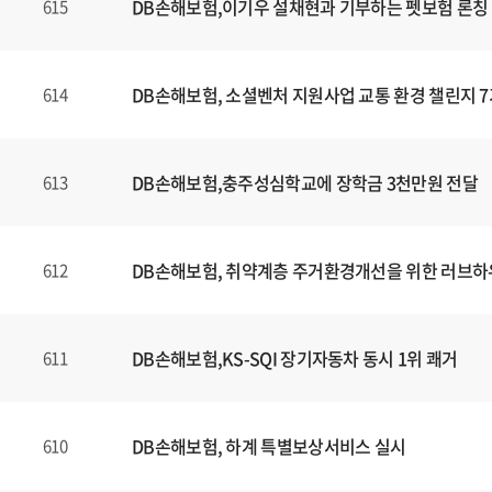
DB손해보험,이기우 설채현과 기부하는 펫보험 론칭
615
DB손해보험, 소셜벤처 지원사업 교통 환경 챌린지 7
614
DB손해보험,충주성심학교에 장학금 3천만원 전달
613
DB손해보험, 취약계층 주거환경개선을 위한 러브하
612
DB손해보험,KS-SQI 장기자동차 동시 1위 쾌거
611
DB손해보험, 하계 특별보상서비스 실시
610