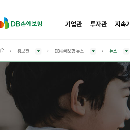
주
요
메
D
기업관
투자관
지속
뉴
B
손
해
보
홍보관
DB손해보험 뉴스
뉴스
메
험
인
화
면
으
로
이
동