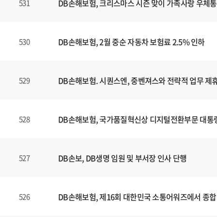
DB손해보험, 크리스마스 시즌 맞이 가족사랑 우체통
531
DB손해보험, 2월 중순 자동차 보험료 2.5% 인하
530
DB손해보험. 시퀀스엔, 중벤져스와 전략적 업무 제휴
529
DB손해보험, 국가품질혁신상 디지털전환부문 대통
528
DB손보, DB생명 임원 및 부서장 인사 단행
527
DB손해보험, 제16회 대한민국 소통어워즈에서 종합
526