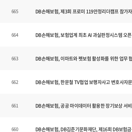
는
제
DB손해보험, 제3회 프로미 119안정리더캠프 참가자
665
목
,
등
DB손해보험, 보험업계 최초 AI 과실판정시스템 오픈
664
록
일
에
DB손해보험, 이마트와 펫보험 활성화를 위한 업무 
663
대
한
정
보
DB손해보험, 한문철 TV협업 보행자사고 변호사자문
662
를
확
인
DB손해보험, 공공 마이데이터 활용한 장기보상 서비
661
할
수
있
DB손해보험, DB김준기문화재단, 제16회 DB보험
660
습