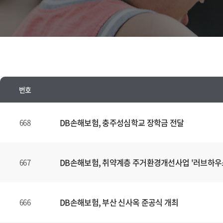
번호
뉴
스
DB손해보험, 충주성심학교 장학금 전달
668
양
식
(표)
DB손해보험, 취약계층 주거환경개선사업 '러브하우
667
입
니
다.
DB손해보험, 부산 신사옥 준공식 개최
666
이
표