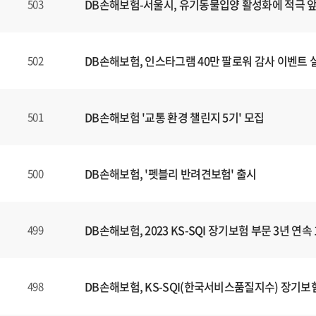
DB손해보험-서울시, 유기동물입양 활성화에 적극 
503
DB손해보험, 인스타그램 40만 팔로워 감사 이벤트 
502
DB손해보험 '교통 환경 챌린지 5기' 모집
501
DB손해보험, '펫블리 반려견보험' 출시
500
DB손해보험, 2023 KS-SQI 장기보험 부문 3년 연속
499
DB손해보험, KS-SQI(한국서비스품질지수) 장기보험
498