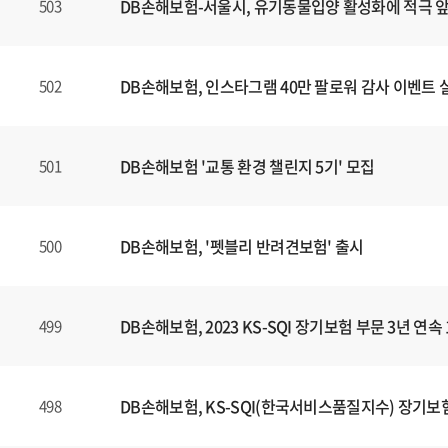
DB손해보험-서울시, 유기동물입양 활성화에 적극 
503
DB손해보험, 인스타그램 40만 팔로워 감사 이벤트 
502
DB손해보험 '교통 환경 챌린지 5기' 모집
501
DB손해보험, '펫블리 반려견보험' 출시
500
DB손해보험, 2023 KS-SQI 장기보험 부문 3년 연속
499
DB손해보험, KS-SQI(한국서비스품질지수) 장기보험
498