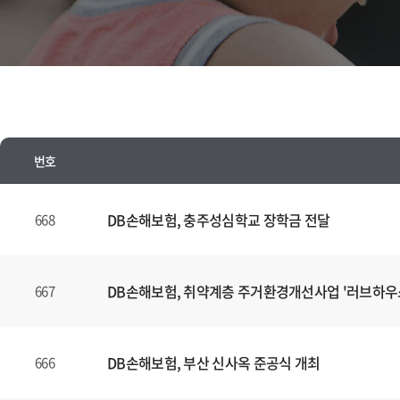
번호
뉴
스
DB손해보험, 충주성심학교 장학금 전달
668
양
식
(표)
DB손해보험, 취약계층 주거환경개선사업 '러브하우
667
입
니
다.
DB손해보험, 부산 신사옥 준공식 개최
666
이
표