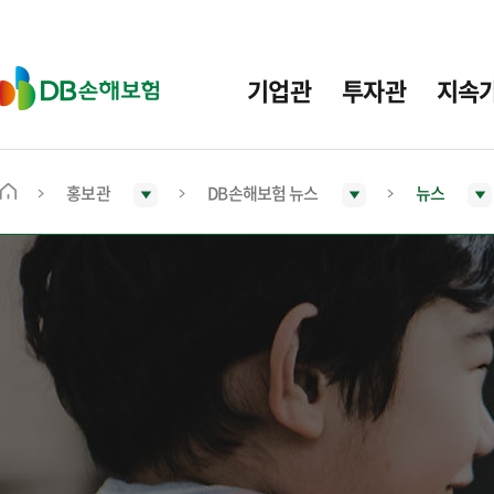
주
요
메
D
기업관
투자관
지속
뉴
B
손
해
보
홍보관
DB손해보험 뉴스
뉴스
메
험
인
화
면
으
로
이
동