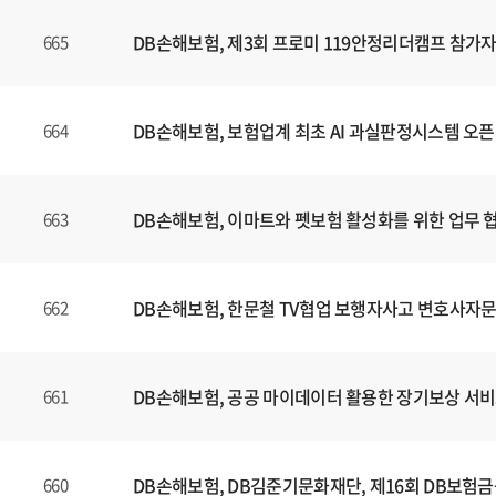
는
제
DB손해보험, 제3회 프로미 119안정리더캠프 참가자
665
목
,
등
DB손해보험, 보험업계 최초 AI 과실판정시스템 오픈
664
록
일
에
DB손해보험, 이마트와 펫보험 활성화를 위한 업무 
663
대
한
정
보
DB손해보험, 한문철 TV협업 보행자사고 변호사자문
662
를
확
인
DB손해보험, 공공 마이데이터 활용한 장기보상 서비
661
할
수
있
DB손해보험, DB김준기문화재단, 제16회 DB보험
660
습