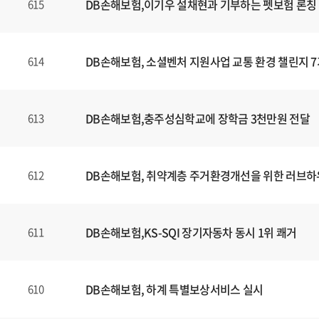
DB손해보험,이기우 설채현과 기부하는 펫보험 론칭
615
DB손해보험, 소셜벤처 지원사업 교통 환경 챌린지 7
614
DB손해보험,충주성심학교에 장학금 3천만원 전달
613
DB손해보험, 취약계층 주거환경개선을 위한 러브하
612
DB손해보험,KS-SQI 장기자동차 동시 1위 쾌거
611
DB손해보험, 하계 특별보상서비스 실시
610