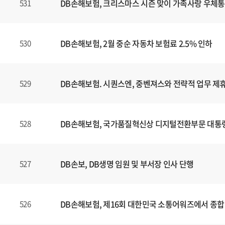
DB손해보험, 크리스마스 시즌 맞이 가족사랑 우체통
531
DB손해보험, 2월 중순 자동차 보험료 2.5% 인하
530
DB손해보험. 시퀀스엔, 중벤져스와 전략적 업무 제휴
529
DB손해보험, 국가품질혁신상 디지털전환부문 대통
528
DB손보, DB생명 임원 및 부서장 인사 단행
527
DB손해보험, 제16회 대한민국 소통어워즈에서 종합
526