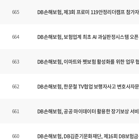
는
제
DB손해보험, 제3회 프로미 119안정리더캠프 참가자
665
목
,
등
DB손해보험, 보험업계 최초 AI 과실판정시스템 오픈
664
록
일
에
DB손해보험, 이마트와 펫보험 활성화를 위한 업무 
663
대
한
정
보
DB손해보험, 한문철 TV협업 보행자사고 변호사자문
662
를
확
인
DB손해보험, 공공 마이데이터 활용한 장기보상 서비
661
할
수
있
DB손해보험, DB김준기문화재단, 제16회 DB보험
660
습