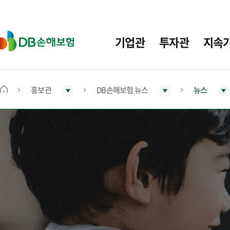
주
요
메
D
기업관
투자관
지속
뉴
B
손
해
보
홍보관
DB손해보험 뉴스
뉴스
메
험
인
화
면
으
로
이
동