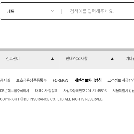
게
시
물
검
색
양
식
신고센터
안내/유의사항
기타
공시실
보호금융상품등록부
FOREIGN
개인정보처리방침
고객정보 취급방
DB손해보험주식회사
대표이사 정종표
사업자등록번호 201-81-45593
서울특별시 강남구
COPYRIGHT ⓒDB INSURANCE CO., LTD ALL RIGHTS RESERVED.