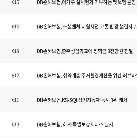
DB손해보험,이기우 설채현과 기부하는 펫보험 론칭
615
DB손해보험, 소셜벤처 지원사업 교통 환경 챌린지 7
614
DB손해보험,충주성심학교에 장학금 3천만원 전달
613
DB손해보험, 취약계층 주거환경개선을 위한 러브하
612
DB손해보험,KS-SQI 장기자동차 동시 1위 쾌거
611
DB손해보험, 하계 특별보상서비스 실시
610