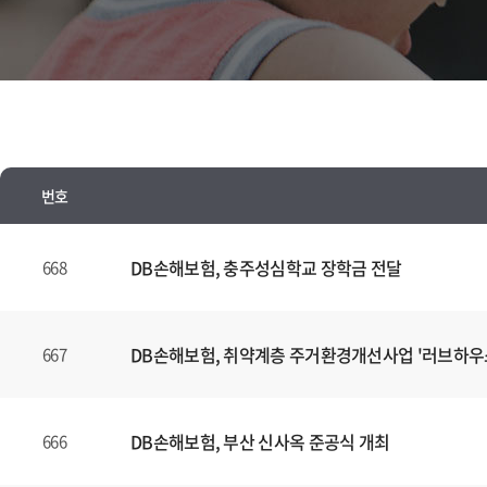
번호
뉴
스
DB손해보험, 충주성심학교 장학금 전달
668
양
식
(표)
DB손해보험, 취약계층 주거환경개선사업 '러브하우
667
입
니
다.
DB손해보험, 부산 신사옥 준공식 개최
666
이
표