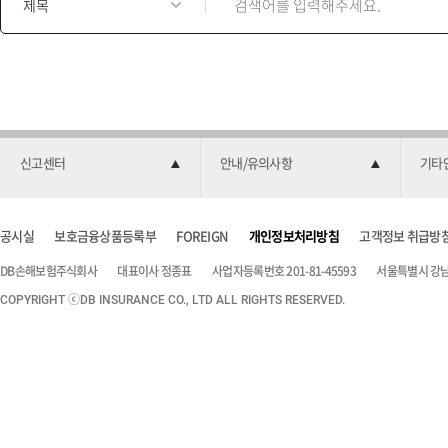
시
물
검
색
양
식
신고센터
안내/유의사항
기타
공시실
보호금융상품등록부
FOREIGN
개인정보처리방침
고객정보 취급방
DB손해보험주식회사
대표이사 정종표
사업자등록번호 201-81-45593
서울특별시 강남구
COPYRIGHT ⓒDB INSURANCE CO., LTD ALL RIGHTS RESERVED.