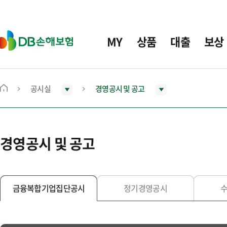
주
요
메
D
MY
상품
대출
보상
뉴
B
손
해
보
공시실
경영공시 및 공고
메
험
인
화
면
경영공시 및 공고
으
로
이
동
금융복합기업집단공시
정기경영공시