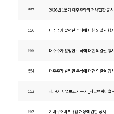
,
2026년 1분기 대주주와의 거래현황 공시
557
제
목
,
파
대주주가 발행한 주식에 대한 의결권 행
556
일
,
등
대주주가 발행한 주식에 대한 의결권 행
555
록
일
에
대주주가 발행한 주식에 대한 의결권 행
554
대
한
정
보
제59기 사업보고서 공시_지급여력비율 관
553
를
확
인
지배구조내부규범 개정에 관한 공시
552