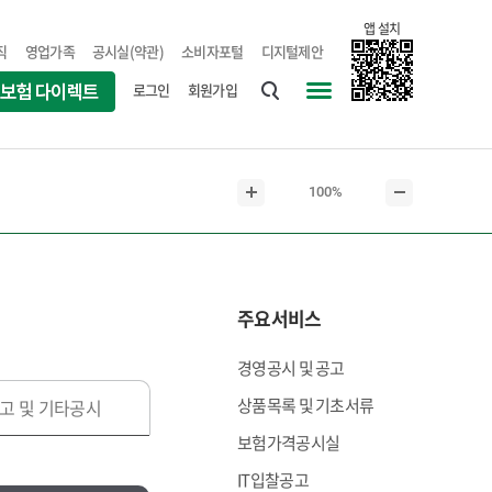
앱 설치
직
영업가족
공시실(약관)
소비자포털
디지털제안
로그인
회원가입
통
사
합
이
검
트
현
100%
색
맵
본
본
재
문
문
본
확
축
문
대
소
크
주요서비스
기
경영공시 및 공고
상품목록 및 기초서류
고 및 기타공시
보험가격공시실
IT입찰공고