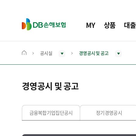
주
요
메
D
MY
상품
대출
뉴
B
손
해
보
공시실
경영공시 및 공고
메
험
인
화
면
경영공시 및 공고
으
로
이
동
금융복합기업집단공시
정기경영공시