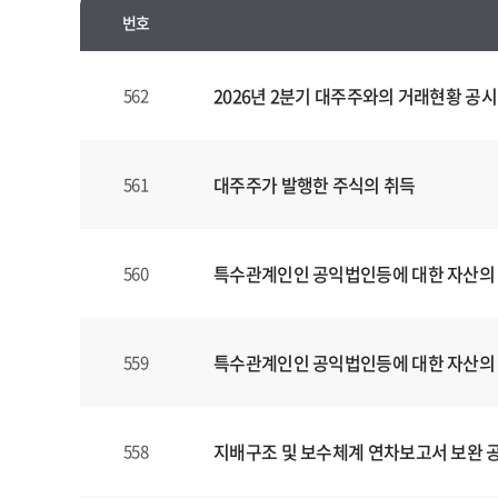
번호
수
시
2026년 2분기 대주주와의 거래현황 공시
562
경
영
공
대주주가 발행한 주식의 취득
561
시
양
식
특수관계인인 공익법인등에 대한 자산의
560
(표)
입
니
다.
특수관계인인 공익법인등에 대한 자산의
559
이
표
는
지배구조 및 보수체계 연차보고서 보완 
558
번
호