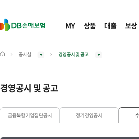
주
요
메
D
MY
상품
대출
보상
뉴
B
손
해
보
공시실
경영공시 및 공고
메
험
인
화
면
경영공시 및 공고
으
로
이
동
금융복합기업집단공시
정기경영공시