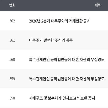
번호
제목
수
시
2026년 2분기 대주주와의 거래현황 공시
562
경
영
공
대주주가 발행한 주식의 취득
561
시
양
식
특수관계인인 공익법인등에 대한 자산의 무상양도
560
(표)
입
니
다.
특수관계인인 공익법인등에 대한 자산의 무상양도
559
이
표
는
지배구조 및 보수체계 연차보고서 보완 공시
558
번
호