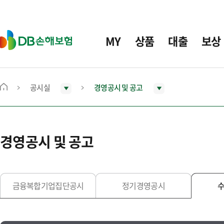
주
요
메
D
MY
상품
대출
보상
뉴
B
손
해
보
공시실
경영공시 및 공고
메
험
인
화
면
경영공시 및 공고
으
로
이
동
금융복합기업집단공시
정기경영공시