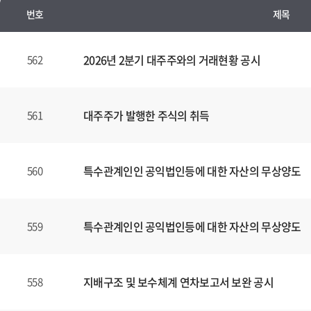
번호
제목
수
시
2026년 2분기 대주주와의 거래현황 공시
562
경
영
공
대주주가 발행한 주식의 취득
561
시
양
식
특수관계인인 공익법인등에 대한 자산의 무상양도
560
(표)
입
니
다.
특수관계인인 공익법인등에 대한 자산의 무상양도
559
이
표
는
지배구조 및 보수체계 연차보고서 보완 공시
558
번
호