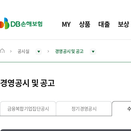
주
요
메
D
MY
상품
대출
보상
뉴
B
손
해
보
공시실
경영공시 및 공고
메
험
인
화
면
경영공시 및 공고
으
로
이
동
금융복합기업집단공시
정기경영공시