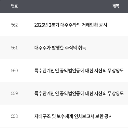
번호
제목
수
시
2026년 2분기 대주주와의 거래현황 공시
562
경
영
공
대주주가 발행한 주식의 취득
561
시
양
식
특수관계인인 공익법인등에 대한 자산의 무상양도
560
(표)
입
니
다.
특수관계인인 공익법인등에 대한 자산의 무상양도
559
이
표
는
지배구조 및 보수체계 연차보고서 보완 공시
558
번
호