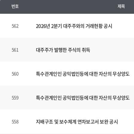
번호
제목
수
시
2026년 2분기 대주주와의 거래현황 공시
562
경
영
공
대주주가 발행한 주식의 취득
561
시
양
식
특수관계인인 공익법인등에 대한 자산의 무상양도
560
(표)
입
니
다.
특수관계인인 공익법인등에 대한 자산의 무상양도
559
이
표
는
지배구조 및 보수체계 연차보고서 보완 공시
558
번
호