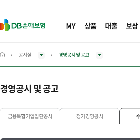
주
요
메
D
MY
상품
대출
보상
뉴
B
손
해
보
공시실
경영공시 및 공고
메
험
인
화
면
경영공시 및 공고
으
로
이
동
금융복합기업집단공시
정기경영공시