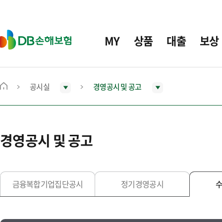
주
요
메
D
MY
상품
대출
보상
뉴
B
손
해
보
공시실
경영공시 및 공고
메
험
인
화
면
경영공시 및 공고
으
로
이
동
금융복합기업집단공시
정기경영공시