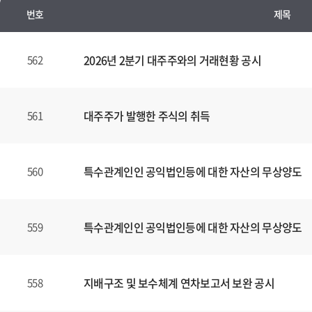
번호
제목
수
시
2026년 2분기 대주주와의 거래현황 공시
562
경
영
공
대주주가 발행한 주식의 취득
561
시
양
식
특수관계인인 공익법인등에 대한 자산의 무상양도
560
(표)
입
니
다.
특수관계인인 공익법인등에 대한 자산의 무상양도
559
이
표
는
지배구조 및 보수체계 연차보고서 보완 공시
558
번
호