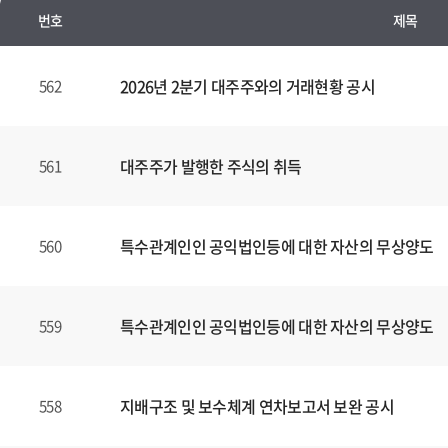
번호
제목
수
시
2026년 2분기 대주주와의 거래현황 공시
562
경
영
공
대주주가 발행한 주식의 취득
561
시
양
식
특수관계인인 공익법인등에 대한 자산의 무상양도
560
(표)
입
니
다.
특수관계인인 공익법인등에 대한 자산의 무상양도
559
이
표
는
지배구조 및 보수체계 연차보고서 보완 공시
558
번
호