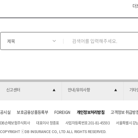
더
게
시
물
검
색
양
식
신고센터
안내/유의사항
기타
공시실
보호금융상품등록부
FOREIGN
개인정보처리방침
고객정보 취급방
DB손해보험주식회사
대표이사 정종표
사업자등록번호 201-81-45593
서울특별시 강남구
COPYRIGHT ⓒDB INSURANCE CO., LTD ALL RIGHTS RESERVED.