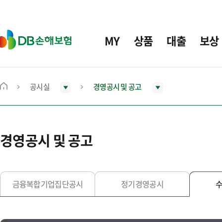
주
요
메
D
MY
상품
대출
보상
뉴
B
손
해
보
공시실
경영공시 및 공고
메
험
인
화
면
경영공시 및 공고
으
로
이
동
금융복합기업집단공시
정기경영공시