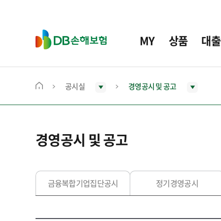
주
요
메
D
MY
상품
대출
뉴
B
손
해
보
공시실
경영공시 및 공고
메
험
인
화
면
경영공시 및 공고
으
로
이
동
금융복합기업집단공시
정기경영공시