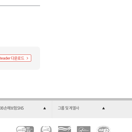
다운로드
Reader
DB손해보험SNS
그룹 및 계열사
C
소
2
한
과