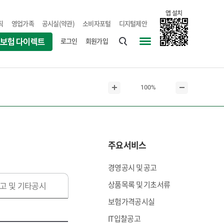
앱 설치
직
영업가족
공시실(약관)
소비자포털
디지털제안
로그인
회원가입
통
사
합
이
검
트
현
100%
색
맵
본
본
재
문
문
본
확
축
문
대
소
크
주요서비스
기
경영공시 및 공고
상품목록 및 기초서류
고 및 기타공시
보험가격공시실
IT입찰공고