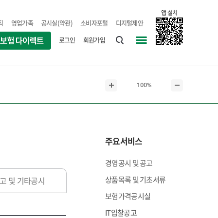
앱 설치
직
영업가족
공시실(약관)
소비자포털
디지털제안
로그인
회원가입
통
사
합
이
검
트
현
100%
색
맵
본
본
재
문
문
본
확
축
문
대
소
크
주요서비스
기
경영공시 및 공고
상품목록 및 기초서류
고 및 기타공시
보험가격공시실
IT입찰공고