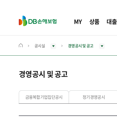
주
요
메
D
MY
상품
대출
뉴
B
손
해
보
공시실
경영공시 및 공고
메
험
인
화
면
경영공시 및 공고
으
로
이
동
금융복합기업집단공시
정기경영공시